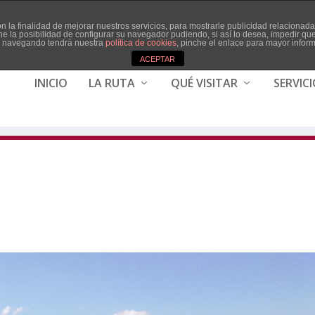
con la finalidad de mejorar nuestros servicios, para mostrarle publicidad relaciona
ne la posibilidad de configurar su navegador pudiendo, si así lo desea, impedir q
ua navegando tendrá nuestra
política de cookies
, pinche el enlace para mayor infor
ACEPTAR
INICIO
LA RUTA
QUÉ VISITAR
SERVIC