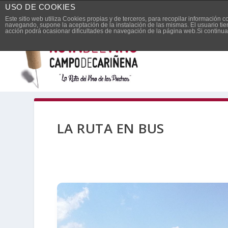
USO DE COOKIES
Español
Este sitio web utiliza Cookies propias y de terceros, para recopilar información 
navegando, supone la aceptación de la instalación de las mismas. El usuario tie
acción podrá ocasionar dificultades de navegación de la página web.Si contin
LA RUTA EN BUS