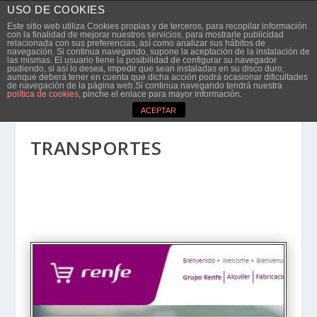
USO DE COOKIES
Este sitio web utiliza Cookies propias y de terceros, para recopilar información
con la finalidad de mejorar nuestros servicios, para mostrarle publicidad
relacionada con sus preferencias, así como analizar sus hábitos de
navegación. Si continua navegando, supone la aceptación de la instalación de
las mismas. El usuario tiene la posibilidad de configurar su navegador
pudiendo, si así lo desea, impedir que sean instaladas en su disco duro,
aunque deberá tener en cuenta que dicha acción podrá ocasionar dificultades
de navegación de la página web.Si continua navegando tendrá nuestra
política de cookies
, pinche el enlace para mayor información.
ACEPTAR
TRANSPORTES