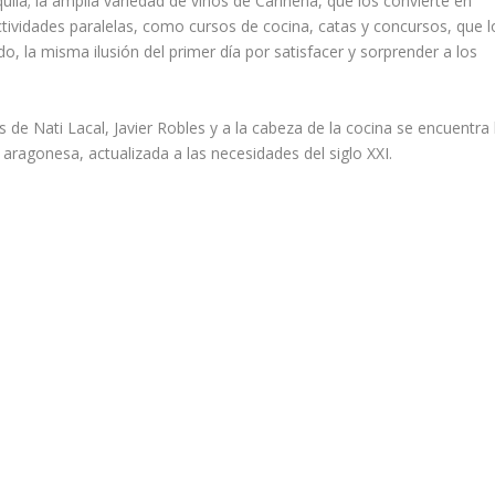
ila; la amplia variedad de vinos de Cariñena, que los convierte en
ividades paralelas, como cursos de cocina, catas y concursos, que l
, la misma ilusión del primer día por satisfacer y sorprender a los
de Nati Lacal, Javier Robles y a la cabeza de la cocina se encuentra 
y aragonesa, actualizada a las necesidades del siglo XXI.