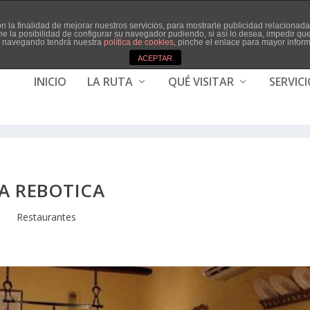
con la finalidad de mejorar nuestros servicios, para mostrarle publicidad relaciona
ne la posibilidad de configurar su navegador pudiendo, si así lo desea, impedir q
ua navegando tendrá nuestra
política de cookies
, pinche el enlace para mayor infor
ACEPTAR
INICIO
LA RUTA
QUÉ VISITAR
SERVIC
A REBOTICA
Restaurantes