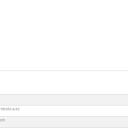
rebotica.es
com