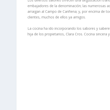
Los diversos salones ofrecen una degustación tranqu
embajadores de la denominación; las numerosas act
arraigan al Campo de Cariñena; y, por encima de todo
clientes, muchos de ellos ya amigos.
La cocina ha ido incorporando los sabores y saberes 
hija de los propietarios, Clara Cros. Cocina sincera 